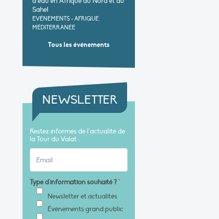
d’eau en Afrique du Nord et au
Sahel
EVÉNEMENTS
•
AFRIQUE,
MÉDITERRANÉE
Tous les événements
NEWSLETTER
Restez informés de l’actualité de
la Tour du Valat :
Type d'information souhaité ?
*
Newsletter et actualités
Évènements grand public