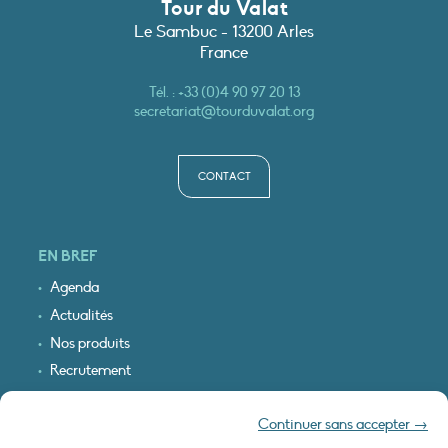
Tour du Valat
Le Sambuc - 13200 Arles
France
Tél. :
+33 (0)4 90 97 20 13
secretariat@tourduvalat.org
CONTACT
EN BREF
Agenda
Actualités
Nos produits
Recrutement
Recevoir nos infos
Continuer sans accepter →
Logo & plan d’accès