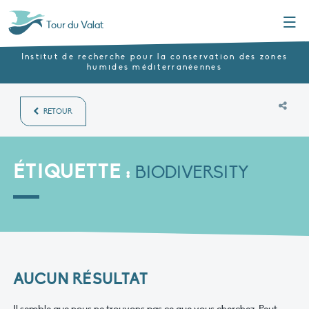
Menu
Tour du Valat
Institut de recherche pour la conservation des zones
humides méditerranéennes
RETOUR
ÉTIQUETTE :
BIODIVERSITY
AUCUN RÉSULTAT