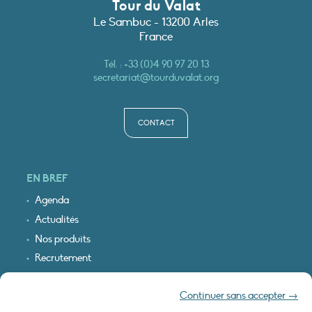
Tour du Valat
Le Sambuc - 13200 Arles
France
Tél. :
+33 (0)4 90 97 20 13
secretariat@tourduvalat.org
CONTACT
EN BREF
Agenda
Actualités
Nos produits
Recrutement
Recevoir nos infos
Continuer sans accepter →
Logo & plan d’accès