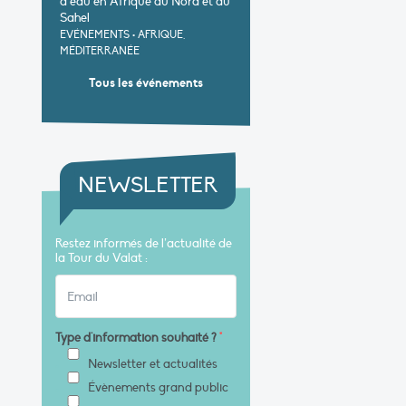
d’eau en Afrique du Nord et au
Sahel
EVÉNEMENTS
•
AFRIQUE,
MÉDITERRANÉE
Tous les événements
NEWSLETTER
Restez informés de l’actualité de
la Tour du Valat :
Type d'information souhaité ?
*
Newsletter et actualités
Évènements grand public