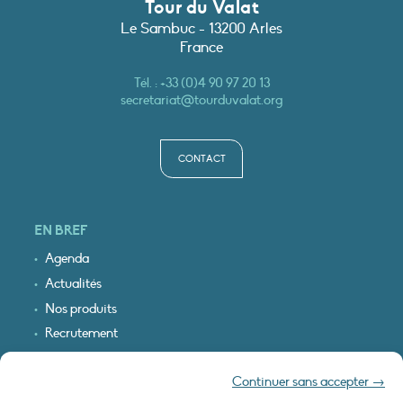
Tour du Valat
Le Sambuc - 13200 Arles
France
Tél. :
+33 (0)4 90 97 20 13
secretariat@tourduvalat.org
CONTACT
EN BREF
Agenda
Actualités
Nos produits
Recrutement
Recevoir nos infos
Continuer sans accepter →
Logo & plan d’accès