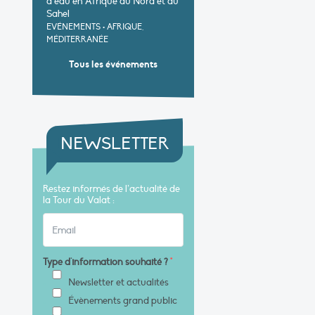
d’eau en Afrique du Nord et au
Sahel
EVÉNEMENTS
•
AFRIQUE,
MÉDITERRANÉE
Tous les événements
NEWSLETTER
Restez informés de l’actualité de
la Tour du Valat :
Type d'information souhaité ?
*
Newsletter et actualités
Évènements grand public