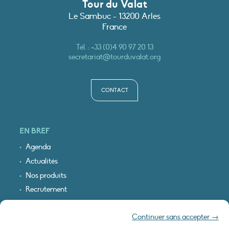
Tour du Valat
Le Sambuc - 13200 Arles
France
Tél. :
+33 (0)4 90 97 20 13
secretariat@tourduvalat.org
CONTACT
EN BREF
Agenda
Actualités
Nos produits
Recrutement
Recevoir nos infos
Continuer sans accepter →
Logo & plan d’accès