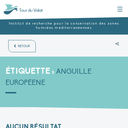
Menu
Tour du Valat
Institut de recherche pour la conservation des zones
humides méditerranéennes
RETOUR
ÉTIQUETTE :
ANGUILLE
EUROPÉENE
AUCUN RÉSULTAT