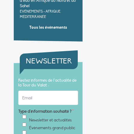
d’eau en Afrique du Nord et au
Sahel
EVÉNEMENTS
•
AFRIQUE,
MÉDITERRANÉE
Tous les événements
NEWSLETTER
Restez informés de l’actualité de
la Tour du Valat :
Type d'information souhaité ?
*
Newsletter et actualités
Évènements grand public