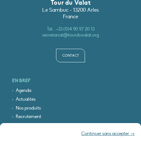
Tour du Valat
Le Sambuc - 13200 Arles
France
Tél. :
+33 (0)4 90 97 20 13
secretariat@tourduvalat.org
CONTACT
EN BREF
Agenda
Actualités
Nos produits
Recrutement
Recevoir nos infos
Continuer sans accepter →
Logo & plan d’accès