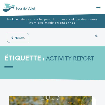
Menu
Tour du Valat
Institut de recherche pour la conservation des zones
humides méditerranéennes
RETOUR
ÉTIQUETTE :
ACTIVITY REPORT