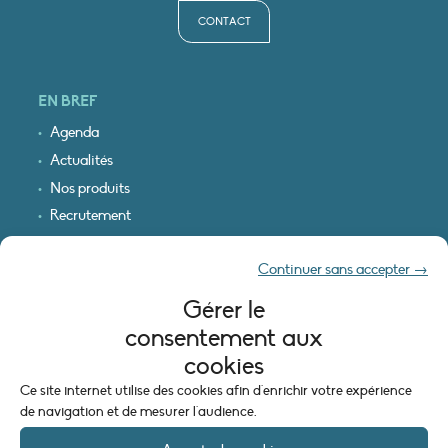
CONTACT
EN BREF
Agenda
Actualités
Nos produits
Recrutement
Recevoir nos infos
Continuer sans accepter →
Logo & plan d’accès
Gérer le
INFORMATIONS LÉGALES
consentement aux
Mentions légales
cookies
Plan du site
Ce site internet utilise des cookies afin d'enrichir votre expérience
Politique de cookies (UE)
de navigation et de mesurer l'audience.