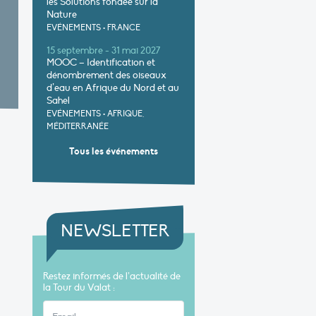
les Solutions fondée sur la
Nature
EVÉNEMENTS
•
FRANCE
15 septembre - 31 mai 2027
MOOC – Identification et
dénombrement des oiseaux
d’eau en Afrique du Nord et au
Sahel
EVÉNEMENTS
•
AFRIQUE,
MÉDITERRANÉE
Tous les événements
NEWSLETTER
Restez informés de l’actualité de
la Tour du Valat :