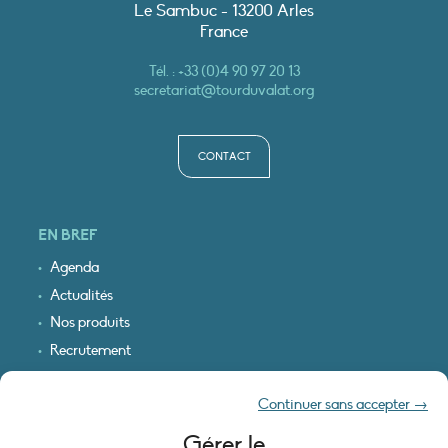
Le Sambuc - 13200 Arles
France
Tél. :
+33 (0)4 90 97 20 13
secretariat@tourduvalat.org
CONTACT
EN BREF
Agenda
Actualités
Nos produits
Recrutement
Recevoir nos infos
Continuer sans accepter →
Logo & plan d’accès
Gérer le
INFORMATIONS LÉGALES