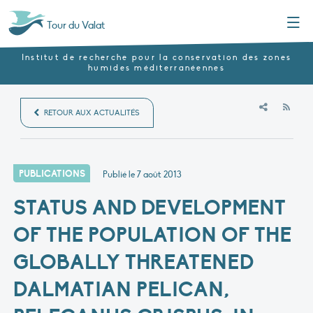
Menu
Tour du Valat
Institut de recherche pour la conservation des zones
humides méditerranéennes
RSS
RETOUR AUX ACTUALITÉS
PUBLICATIONS
Publié le
7 août 2013
STATUS AND DEVELOPMENT
OF THE POPULATION OF THE
GLOBALLY THREATENED
DALMATIAN PELICAN,