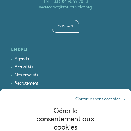
Tél. :
+33 (0)4 90 97 20 13
secretariat@tourduvalat.org
CONTACT
EN BREF
Agenda
Actualités
Nos produits
Recrutement
Recevoir nos infos
Continuer sans accepter →
Logo & plan d’accès
Gérer le
INFORMATIONS LÉGALES
consentement aux
Mentions légales
cookies
Plan du site