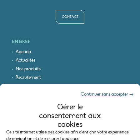
CONTACT
EN BREF
Agenda
Actualités
Nos produits
Recrutement
Recevoir nos infos
Continuer sans accepter →
Logo & plan d’accès
Gérer le
INFORMATIONS LÉGALES
consentement aux
Mentions légales
cookies
Plan du site
Ce site internet utilise des cookies afin d'enrichir votre expérience
Politique de cookies (UE)
de navigation et de mesurer l'audience.