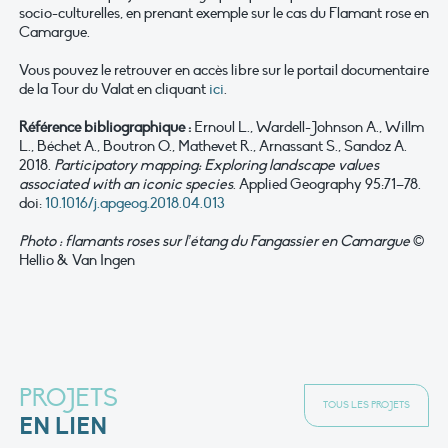
socio-culturelles, en prenant exemple sur le cas du Flamant rose en
Camargue.
Vous pouvez le retrouver en accès libre sur le portail documentaire
de la Tour du Valat en cliquant
ici
.
Référence bibliographique :
Ernoul L., Wardell-Johnson A., Willm
L., Béchet A., Boutron O., Mathevet R., Arnassant S., Sandoz A.
2018.
Participatory mapping: Exploring landscape values
associated with an iconic species
. Applied Geography 95:71–78.
doi:
10.1016/j.apgeog.2018.04.013
Photo : flamants roses sur l’étang du Fangassier en Camargue
©
Hellio & Van Ingen
PROJETS
TOUS LES PROJETS
EN LIEN