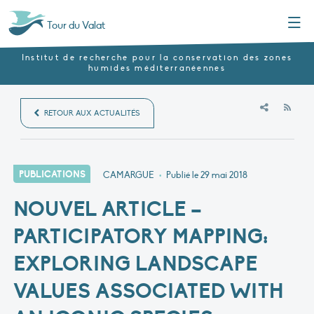
Menu
Tour du Valat
Institut de recherche pour la conservation des zones
humides méditerranéennes
RSS
RETOUR AUX ACTUALITÉS
PUBLICATIONS
CAMARGUE
•
Publié le
29 mai 2018
NOUVEL ARTICLE –
PARTICIPATORY MAPPING:
EXPLORING LANDSCAPE
VALUES ASSOCIATED WITH