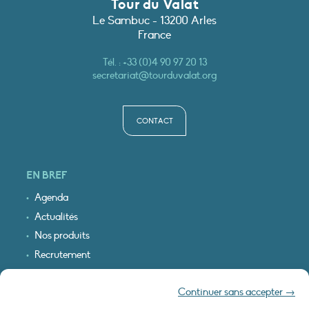
Tour du Valat
Le Sambuc - 13200 Arles
France
Tél. :
+33 (0)4 90 97 20 13
secretariat@tourduvalat.org
CONTACT
EN BREF
Agenda
Actualités
Nos produits
Recrutement
Recevoir nos infos
Continuer sans accepter →
Logo & plan d’accès