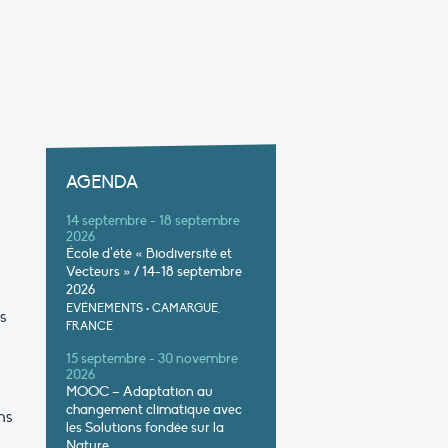
AGENDA
14 septembre - 18 septembre
2026
École d’été « Biodiversité et
Vecteurs » / 14-18 septembre
2026
EVÉNEMENTS
•
CAMARGUE,
s
FRANCE
15 septembre - 30 novembre
2026
MOOC – Adaptation au
changement climatique avec
ns
les Solutions fondée sur la
Nature