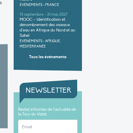
s
EVÉNEMENTS
•
FRANCE
15 septembre - 31 mai 2027
MOOC – Identification et
dénombrement des oiseaux
d’eau en Afrique du Nord et au
Sahel
EVÉNEMENTS
•
AFRIQUE,
MÉDITERRANÉE
Tous les événements
NEWSLETTER
Restez informés de l’actualité de
la Tour du Valat :