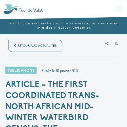
Menu
Tour du Valat
Institut de recherche pour la conservation des zones
humides méditerranéennes
RSS
RETOUR AUX ACTUALITÉS
PUBLICATIONS
Publié le
10 janvier 2017
ARTICLE – THE FIRST
COORDINATED TRANS-
NORTH AFRICAN MID-
WINTER WATERBIRD