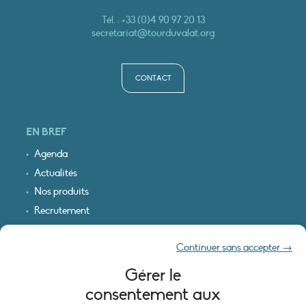
Tél. :
+33 (0)4 90 97 20 13
secretariat@tourduvalat.org
CONTACT
EN BREF
Agenda
Actualités
Nos produits
Recrutement
Recevoir nos infos
Continuer sans accepter →
Logo & plan d’accès
Gérer le
INFORMATIONS LÉGALES
consentement aux
Mentions légales