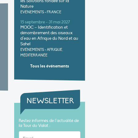
les Solutions fondée sur la
Nature
EVÉNEMENTS
•
FRANCE
15 septembre - 31 mai 2027
MOOC – Identification et
dénombrement des oiseaux
d’eau en Afrique du Nord et au
Sahel
EVÉNEMENTS
•
AFRIQUE,
MÉDITERRANÉE
Tous les événements
NEWSLETTER
Restez informés de l’actualité de
la Tour du Valat :