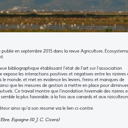
té publié en septembre 2015 dans la revue Agriculture, Ecosystem
t.
evue bibliographique établissant l’état de l’art sur l’association
le expose les interactions positives et négatives entre les rizières 
s le monde, et met en évidence les leviers, freins et manques de
insi que les mesures de gestion à mettre en place pour diminuer
utuels. Ce travail montre que l’inondation hivernale des rizères e
semble la plus favorable, à la fois aux canards et aux riziculteurs
iteur ainsi qu’à son résumé via le lien ci-contre.
l’Ebre, Espagne (© J. C. Cicera)