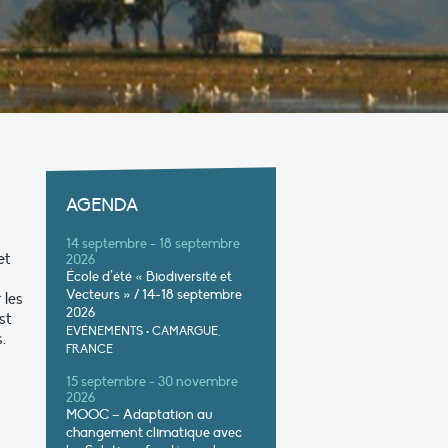
s
AGENDA
14 septembre - 18 septembre
et
2026
École d’été « Biodiversité et
Vecteurs » / 14-18 septembre
 les
2026
st
EVÉNEMENTS
•
CAMARGUE,
.
FRANCE
15 septembre - 30 novembre
2026
MOOC – Adaptation au
changement climatique avec