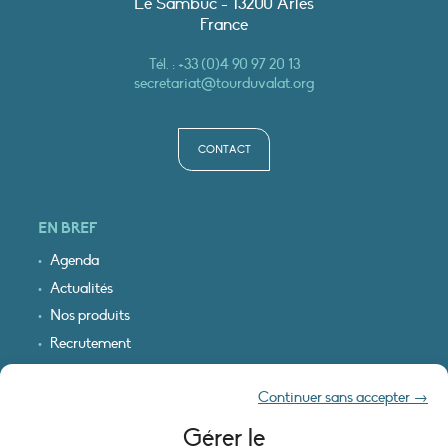
Le Sambuc - 13200 Arles
France
Tél. :
+33 (0)4 90 97 20 13
secretariat@tourduvalat.org
CONTACT
EN BREF
Agenda
Actualités
Nos produits
Recrutement
Recevoir nos infos
Continuer sans accepter →
Logo & plan d’accès
Gérer le
INFORMATIONS LÉGALES