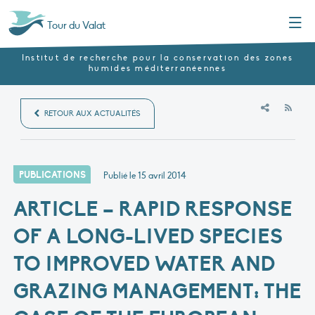
Menu
Tour du Valat
Institut de recherche pour la conservation des zones
humides méditerranéennes
RSS
RETOUR AUX ACTUALITÉS
PUBLICATIONS
Publié le
15 avril 2014
ARTICLE – RAPID RESPONSE
OF A LONG-LIVED SPECIES
TO IMPROVED WATER AND
GRAZING MANAGEMENT: THE