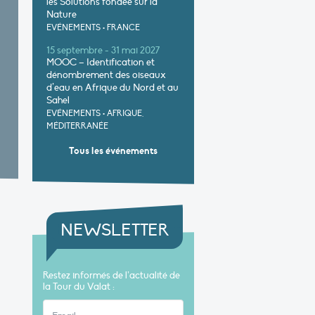
les Solutions fondée sur la
Nature
EVÉNEMENTS
•
FRANCE
15 septembre - 31 mai 2027
MOOC – Identification et
dénombrement des oiseaux
d’eau en Afrique du Nord et au
Sahel
EVÉNEMENTS
•
AFRIQUE,
MÉDITERRANÉE
Tous les événements
NEWSLETTER
Restez informés de l’actualité de
la Tour du Valat :