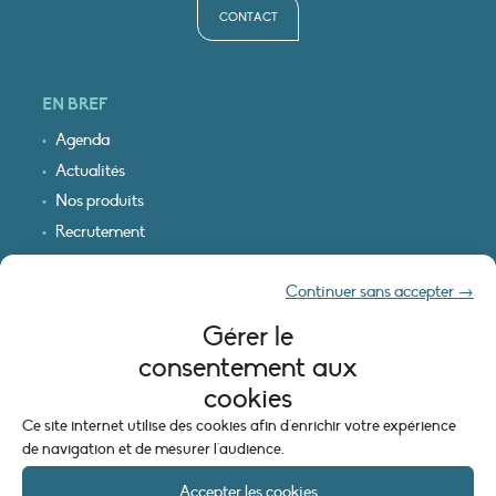
CONTACT
EN BREF
Agenda
Actualités
Nos produits
Recrutement
Recevoir nos infos
Continuer sans accepter →
Logo & plan d’accès
Gérer le
INFORMATIONS LÉGALES
consentement aux
Mentions légales
cookies
Plan du site
Ce site internet utilise des cookies afin d'enrichir votre expérience
Politique de cookies (UE)
de navigation et de mesurer l'audience.
Accepter les cookies