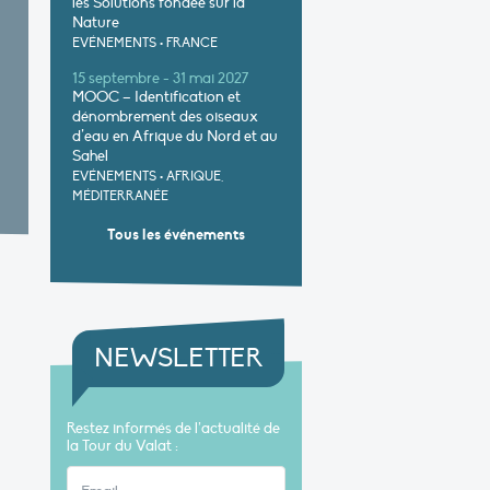
les Solutions fondée sur la
Nature
EVÉNEMENTS
•
FRANCE
15 septembre - 31 mai 2027
MOOC – Identification et
dénombrement des oiseaux
d’eau en Afrique du Nord et au
Sahel
EVÉNEMENTS
•
AFRIQUE,
MÉDITERRANÉE
Tous les événements
NEWSLETTER
Restez informés de l’actualité de
la Tour du Valat :