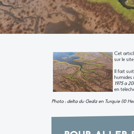
Cet artic
sur le sit
Il fait s
humides 
1975 à 20
en téléc
Photo : delta du Gediz en Turquie (© Hel