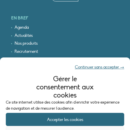
EN BREF
Agenda
Actualités
Nos produits
Recrutement
Recevoir nos infos
Continuer sans accepter →
Logo & plan d’accès
Gérer le
INFORMATIONS LÉGALES
consentement aux
Mentions légales
cookies
Plan du site
Ce site internet utilise des cookies afin d'enrichir votre expérience
Politique de cookies (UE)
de navigation et de mesurer l'audience.
Accepter les cookies