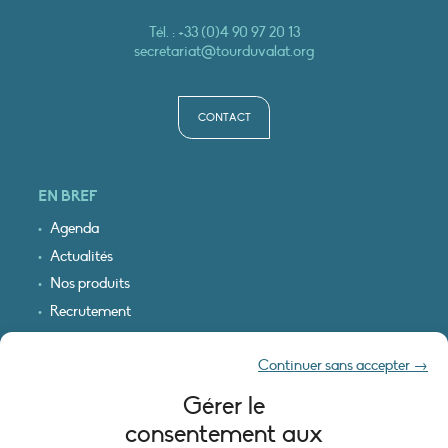
Tél. :
+33 (0)4 90 97 20 13
secretariat@tourduvalat.org
CONTACT
EN BREF
Agenda
Actualités
Nos produits
Recrutement
Recevoir nos infos
Continuer sans accepter →
Logo & plan d’accès
Gérer le
INFORMATIONS LÉGALES
consentement aux
Mentions légales