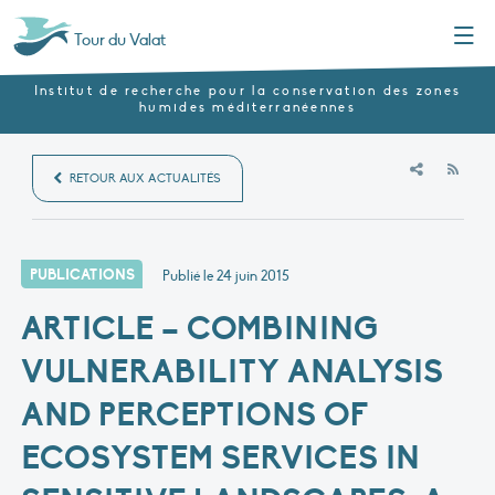
Menu
Tour du Valat
Institut de recherche pour la conservation des zones
humides méditerranéennes
RSS
RETOUR AUX ACTUALITÉS
PUBLICATIONS
Publié le
24 juin 2015
ARTICLE – COMBINING
VULNERABILITY ANALYSIS
AND PERCEPTIONS OF
ECOSYSTEM SERVICES IN