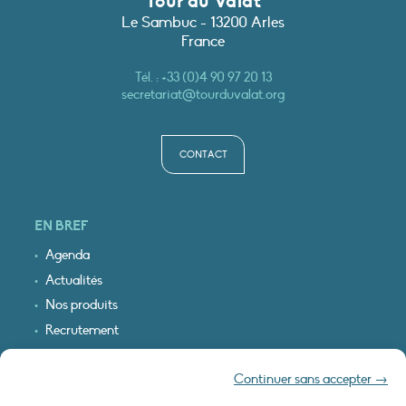
Tour du Valat
Le Sambuc - 13200 Arles
France
Tél. :
+33 (0)4 90 97 20 13
secretariat@tourduvalat.org
CONTACT
EN BREF
Agenda
Actualités
Nos produits
Recrutement
Recevoir nos infos
Continuer sans accepter →
Logo & plan d’accès