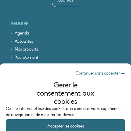
CONTACT
EN BREF
Agenda
Actualités
Nos produits
Recrutement
Recevoir nos infos
Continuer sans accepter →
Logo & plan d’accès
Gérer le
INFORMATIONS LÉGALES
consentement aux
Mentions légales
cookies
Plan du site
Ce site internet utilise des cookies afin d'enrichir votre expérience
Politique de cookies (UE)
de navigation et de mesurer l'audience.
Accepter les cookies