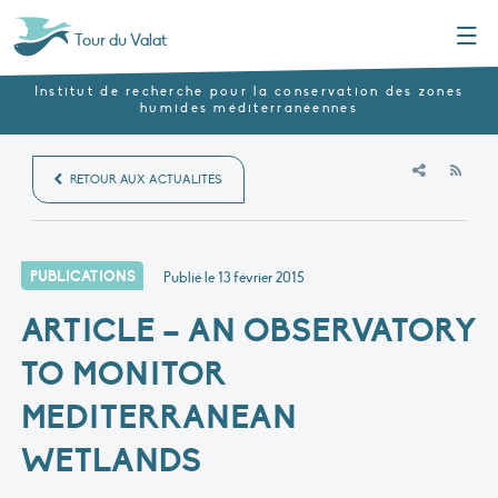
Menu
Tour du Valat
Institut de recherche pour la conservation des zones
humides méditerranéennes
RSS
RETOUR AUX ACTUALITÉS
PUBLICATIONS
Publié le
13 février 2015
ARTICLE – AN OBSERVATORY
TO MONITOR
MEDITERRANEAN
WETLANDS