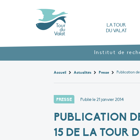
LA TOUR
Tour
du
DU VALAT
Valat
L’Observatoire des zones humides méd
Nos produits agroécol
Histoire et valeurs : l’héritage de Luc Hoff
Ouvrages, brochures et rapports
Les différents types
Nous rendre visite
Institut de rec
Accueil
Actualités
Presse
PRESSE
Publié le
21 janvier 2014
PUBLICATION D
15 DE LA TOUR 