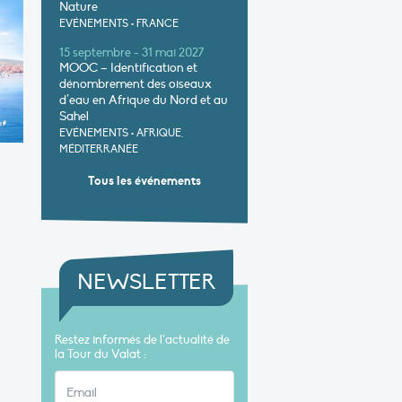
Nature
EVÉNEMENTS
•
FRANCE
15 septembre - 31 mai 2027
MOOC – Identification et
dénombrement des oiseaux
d’eau en Afrique du Nord et au
Sahel
EVÉNEMENTS
•
AFRIQUE,
MÉDITERRANÉE
Tous les événements
NEWSLETTER
Restez informés de l’actualité de
la Tour du Valat :