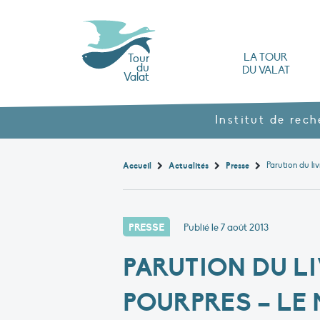
LA TOUR
Tour
du
DU VALAT
Valat
L’Observatoire des zones humides méd
Nos produits agroécol
Histoire et valeurs : l’héritage de Luc Hoff
Ouvrages, brochures et rapports
Les différents types
Nous rendre visite
Institut de rec
Accueil
Actualités
Presse
PRESSE
Publié le
7 août 2013
PARUTION DU L
POURPRES – LE