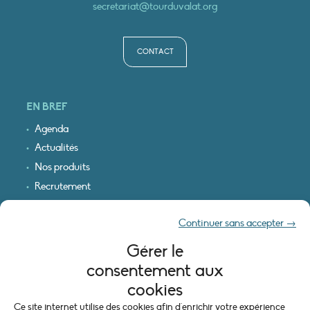
secretariat@tourduvalat.org
CONTACT
EN BREF
Agenda
Actualités
Nos produits
Recrutement
Recevoir nos infos
Continuer sans accepter →
Logo & plan d’accès
Gérer le
INFORMATIONS LÉGALES
consentement aux
Mentions légales
cookies
Plan du site
Ce site internet utilise des cookies afin d'enrichir votre expérience