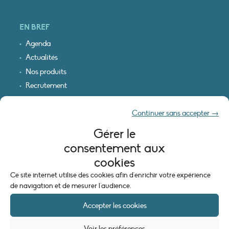
EN BREF
Agenda
Actualités
Nos produits
Recrutement
Recevoir nos infos
Continuer sans accepter →
Logo & plan d’accès
Gérer le
INFORMATIONS LÉGALES
consentement aux
Mentions légales
cookies
Plan du site
Ce site internet utilise des cookies afin d'enrichir votre expérience
Politique de cookies (UE)
de navigation et de mesurer l'audience.
Accepter les cookies
Voir les préférences