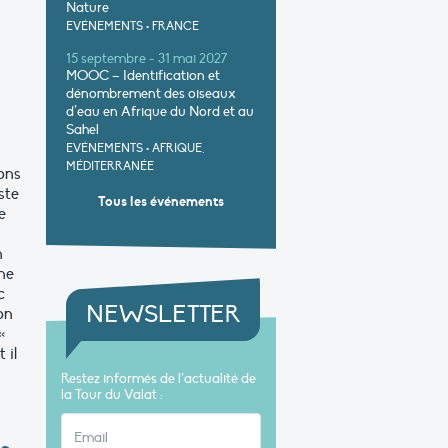
Nature
EVÉNEMENTS
•
FRANCE
15 septembre - 31 mai 2027
MOOC – Identification et
dénombrement des oiseaux
d’eau en Afrique du Nord et au
Sahel
EVÉNEMENTS
•
AFRIQUE,
MÉDITERRANÉE
ons
ste
Tous les événements
e
s
n
ne
c
NEWSLETTER
on
«
 il
Restez informés de l’actualité de
la Tour du Valat :