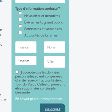
s
Type d'information souhaité ?
*
Newsletter et actualités
Évènements grand public
Séminaires et webinaires
ge
r
Actualités de la ferme
es
J'accepte que les données
personnelles soient conservées
afin de recevoir l'actualité de la
Tour du Valat. Celles-ci pourront
être supprimées sur simple
t
demande.
e
En savoir plus sur mes données
 sur
t
S'INSCRIRE