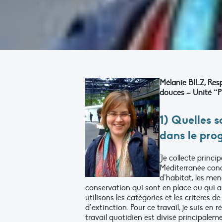
Mélanie BILZ, Re
douces – Unité “
1) Quelles s
dans le pro
Je collecte princi
Méditerranée conce
d’habitat, les mena
conservation qui sont en place ou qui au
utilisons les catégories et les critères
d’extinction. Pour ce travail, je suis e
travail quotidien est divisé principalem