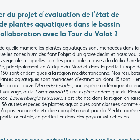
er du projet d’évaluation de l’état de
de plantes aquatiques dans le bassin
llaboration avec la Tour du Valat ?
r de quelle manière les plantes aquatiques sont menacées dans la
e les zones humides font l’objet d’un grave déclin et nous vouli
végétales et quelles sont les principales causes du déclin. Une li
iée, principalement en Afrique du Nord et dans la partie Europe d
l, 150 sont endémiques à la région méditerranéenne. Nos résultat
lantes aquatiques sont menacées d’extinction, dont 15 sont « e
es-ci on trouve l’
Armeria helodes
, une espèce endémique italien
at sauvage, ou le
Lotus benoistii
, une espèce endémique du Maro
pèce,
Laurembergia tetrandra
, s’est éteinte dans la région en rais
es. 58 autres espèces de plantes aquatiques sont classées comme 
n’a pas encore été étudiée complètement pour la Méditerranée et
partie orientale, en particulier dans des pays aussi riches en