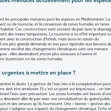
ipales menaces actuellement pour les espèce
ont les principales menaces pour les espèces en Méditerranée. La
ent ou de tourisme, et la conversion de zones humides en terres
d’habitat. Ces constructions vont souvent de pair avec le draina
ement des mares temporaires. Le tourisme a un effet important su
ent avec la construction d’hôtels, mais aussi en raison du
t d’une plus grande demande en eau pour répondre aux besoins d
on comme résultat des changements climatiques sont une menace
es ; elles deviendront encore plus sérieuses à l’avenir et
c la pression sur les zones humides.
s urgentes à mettre en place ?
rrêter le déclin. La gestion de l’eau, liée à la surexploitation pour
, doit être améliorée. Et c’est un point sur lequel nous – en tan
lisant l’eau avec précaution. Les zones humides ont besoin d’un
 devraient aller de pair avec une sensibilisation du grand public
e et des services qu’ils fournissent. Une « bonne » gestion des
 pour s’adapter aux impacts du changement climatique. Enfin e