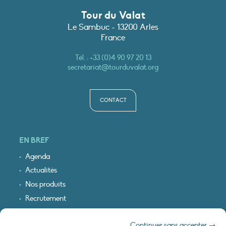
Tour du Valat
Le Sambuc - 13200 Arles
France
Tél. :
+33 (0)4 90 97 20 13
secretariat@tourduvalat.org
CONTACT
EN BREF
Agenda
Actualités
Nos produits
Recrutement
Recevoir nos infos
Continuer sans accepter →
Logo & plan d’accès