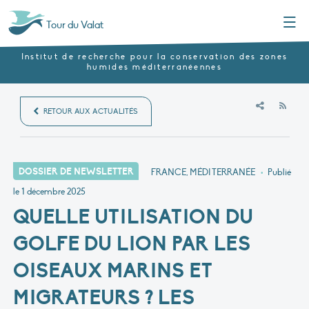
Menu
Tour du Valat
Institut de recherche pour la conservation des zones
humides méditerranéennes
RSS
RETOUR AUX ACTUALITÉS
DOSSIER DE NEWSLETTER
FRANCE, MÉDITERRANÉE
•
Publié
le
1 décembre 2025
QUELLE UTILISATION DU
GOLFE DU LION PAR LES
OISEAUX MARINS ET
MIGRATEURS ? LES