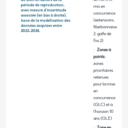
période de reproduction,
mis en
avec mesure d’incertitude
concurrence
associée (en bas à droite).
(extensions,
Issue de la modélisation des
données acquises entre
Narbonnaise
2022-2024.
2, golfe de
Fos 2)
Zones à
points
:
zones
prioritaires
retenues
pour la mise
en
concurrence
(GLC) et à
l’horizon 10
ans (GLE)
Zone en