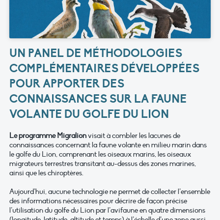
UN PANEL DE MÉTHODOLOGIES
COMPLÉMENTAIRES DÉVELOPPÉES
POUR APPORTER DES
CONNAISSANCES SUR LA FAUNE
VOLANTE DU GOLFE DU LION
Le programme Migralion
visait à combler les lacunes de
connaissances concernant la faune volante en milieu marin dans
le golfe du Lion, comprenant les oiseaux marins, les oiseaux
migrateurs terrestres transitant au-dessus des zones marines,
ainsi que les chiroptères.
Aujourd’hui, aucune technologie ne permet de collecter l’ensemble
des informations nécessaires pour décrire de façon précise
l’utilisation du golfe du Lion par l’avifaune en quatre dimensions
(longitude, latitude, altitude et temps) à l’échelle d’une zone aussi