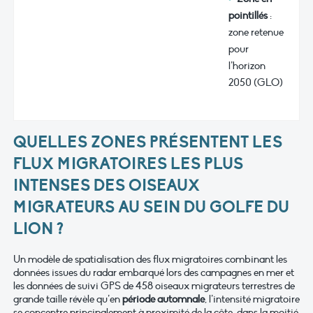
pointillés
:
zone retenue
pour
l’horizon
2050 (GLO)
QUELLES ZONES PRÉSENTENT LES
FLUX MIGRATOIRES LES PLUS
INTENSES DES OISEAUX
MIGRATEURS AU SEIN DU GOLFE DU
LION ?
Un modèle de spatialisation des flux migratoires combinant les
données issues du radar embarqué lors des campagnes en mer et
les données de suivi GPS de 458 oiseaux migrateurs terrestres de
grande taille révèle qu’en
période automnale
, l’intensité migratoire
se concentre principalement à proximité de la côte, dans la moitié