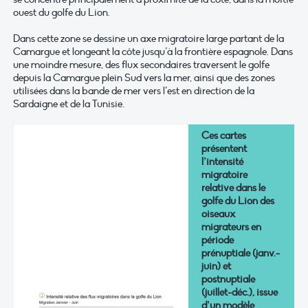
ouest du golfe du Lion.
Dans cette zone se dessine un axe migratoire large partant de la
Camargue et longeant la côte jusqu’à la frontière espagnole. Dans
une moindre mesure, des flux secondaires traversent le golfe
depuis la Camargue plein Sud vers la mer, ainsi que des zones
utilisées dans la bande de mer vers l’est en direction de la
Sardaigne et de la Tunisie.
Ces cartes
présentent
l’intensité
migratoire
relative dans le
golfe du Lion des
oiseaux
migrateurs en
période
prénuptiale (janv.-
juin) et
postnuptiale
(juillet-déc.), issue
d’un modèle