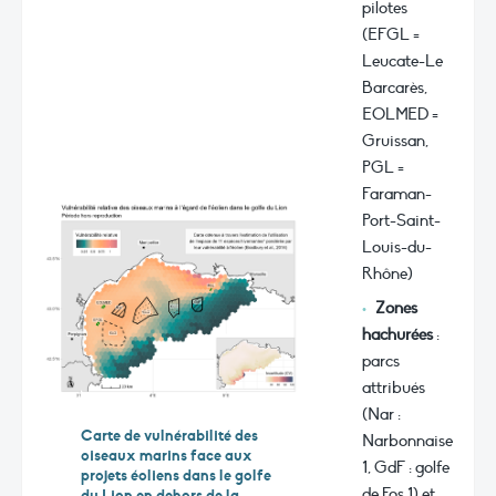
pilotes
(EFGL =
Leucate-Le
Barcarès,
EOLMED =
Gruissan,
PGL =
Faraman-
Port-Saint-
Louis-du-
Rhône)
Zones
hachurées
:
parcs
attribués
(Nar :
Carte de vulnérabilité des
Narbonnaise
oiseaux marins face aux
1, GdF : golfe
projets éoliens dans le golfe
de Fos 1) et
du Lion en dehors de la