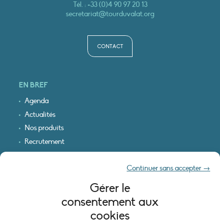
Tél. :
+33 (0)4 90 97 20 13
secretariat@tourduvalat.org
CONTACT
EN BREF
Agenda
Actualités
Nos produits
Recrutement
Recevoir nos infos
Continuer sans accepter →
Logo & plan d’accès
Gérer le
INFORMATIONS LÉGALES
consentement aux
Mentions légales
cookies
Plan du site