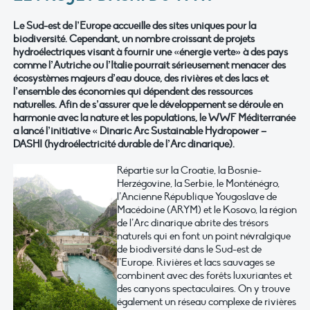
Le Sud-est de l’Europe accueille des sites uniques pour la
biodiversité. Cependant, un nombre croissant de projets
hydroélectriques visant à fournir une «énergie verte» à des pays
comme l’Autriche ou l’Italie pourrait sérieusement menacer des
écosystèmes majeurs d’eau douce, des rivières et des lacs et
l’ensemble des économies qui dépendent des ressources
naturelles. Afin de s’assurer que le développement se déroule en
harmonie avec la nature et les populations, le WWF Méditerranée
a lancé l’initiative « Dinaric Arc Sustainable Hydropower –
DASHI (hydroélectricité durable de l’Arc dinarique).
Répartie sur la Croatie, la Bosnie-
Herzégovine, la Serbie, le Monténégro,
l’Ancienne République Yougoslave de
Macédoine (ARYM) et le Kosovo, la région
de l’Arc dinarique abrite des trésors
naturels qui en font un point névralgique
de biodiversité dans le Sud-est de
l’Europe. Rivières et lacs sauvages se
combinent avec des forêts luxuriantes et
des canyons spectaculaires. On y trouve
également un réseau complexe de rivières