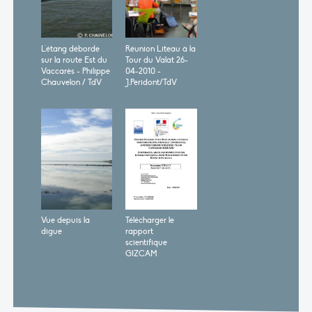
L'étang déborde
Réunion Liteau à la
sur la route Est du
Tour du Valat 26-
Vaccarès - Philippe
04-2010 -
Chauvelon / TdV
J.Peridont/TdV
Vue depuis la
Télécharger le
digue
rapport
scientifique
GIZCAM