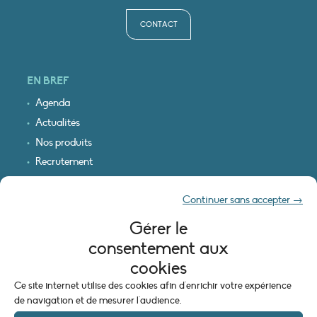
CONTACT
EN BREF
Agenda
Actualités
Nos produits
Recrutement
Recevoir nos infos
Continuer sans accepter →
Logo & plan d’accès
Gérer le
INFORMATIONS LÉGALES
consentement aux
Mentions légales
cookies
Plan du site
Ce site internet utilise des cookies afin d'enrichir votre expérience
Politique de cookies (UE)
de navigation et de mesurer l'audience.