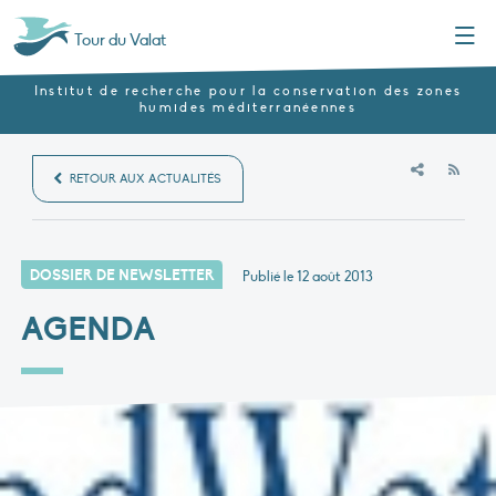
Menu
Tour du Valat
Institut de recherche pour la conservation des zones
humides méditerranéennes
RSS
RETOUR AUX ACTUALITÉS
DOSSIER DE NEWSLETTER
Publié le
12 août 2013
AGENDA