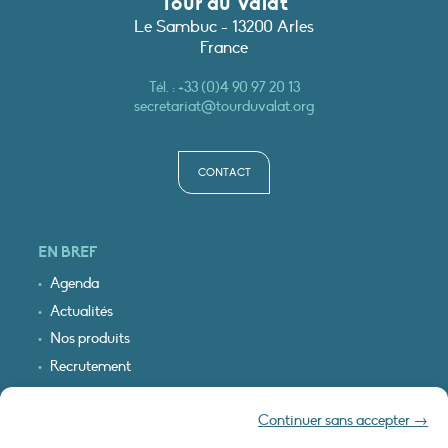
Tour du Valat
Le Sambuc - 13200 Arles
France
Tél. :
+33 (0)4 90 97 20 13
secretariat@tourduvalat.org
CONTACT
EN BREF
Agenda
Actualités
Nos produits
Recrutement
Recevoir nos infos
Continuer sans accepter →
Logo & plan d’accès