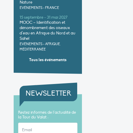
Nature
EVÉNEMENTS
•
FRANCE
15 septembre - 31 mai 2027
MOOC – Identification et
dénombrement des oiseaux
d’eau en Afrique du Nord et au
Sahel
EVÉNEMENTS
•
AFRIQUE,
MÉDITERRANÉE
Tous les événements
NEWSLETTER
Restez informés de l’actualité de
la Tour du Valat :