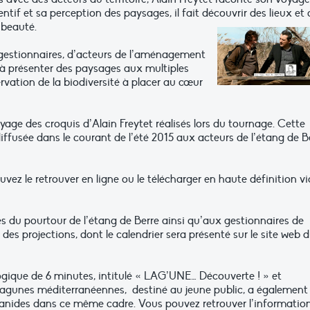
entif et sa perception des paysages, il fait découvrir des lieux et
 beauté.
e gestionnaires, d’acteurs de l’aménagement
e à présenter des paysages aux multiples
ervation de la biodiversité à placer au cœur
age des croquis d’Alain Freytet réalisés lors du tournage. Cette
iffusée dans le courant de l’été 2015 aux acteurs de l’étang de B
uvez le retrouver en ligne ou le télécharger en haute définition vi
es du pourtour de l’étang de Berre ainsi qu’aux gestionnaires de
es projections, dont le calendrier sera présenté sur le site web 
gique de 6 minutes, intitulé « LAG’UNE… Découverte ! » et
 lagunes méditerranéennes, destiné au jeune public, a également
éanides dans ce même cadre. Vous pouvez retrouver l’informatio