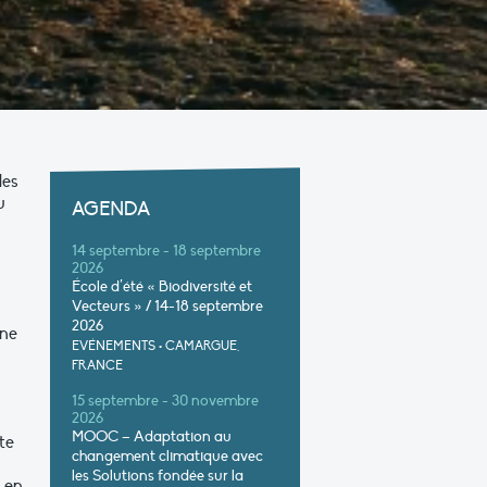
des
u
AGENDA
14 septembre - 18 septembre
2026
École d’été « Biodiversité et
Vecteurs » / 14-18 septembre
2026
ône
EVÉNEMENTS
•
CAMARGUE,
FRANCE
15 septembre - 30 novembre
2026
MOOC – Adaptation au
te
changement climatique avec
les Solutions fondée sur la
e en