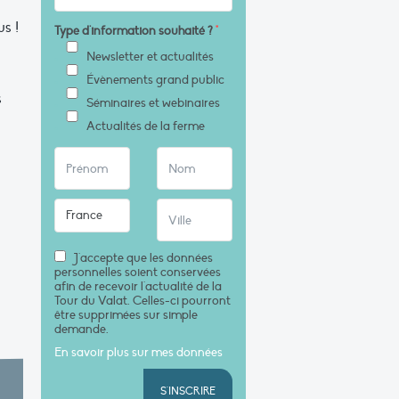
us !
Type d'information souhaité ?
*
Newsletter et actualités
Évènements grand public
s
Séminaires et webinaires
Actualités de la ferme
J'accepte que les données
personnelles soient conservées
afin de recevoir l'actualité de la
Tour du Valat. Celles-ci pourront
être supprimées sur simple
demande.
En savoir plus sur mes données
S'INSCRIRE