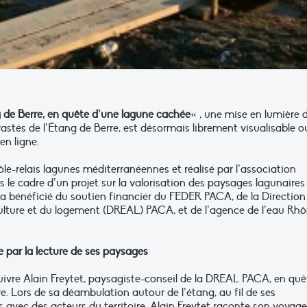
 de Berre, en quête d’une lagune cachée
« , une mise en lumière 
stés de l’Étang de Berre, est désormais librement visualisable o
en ligne.
Pôle-relais lagunes méditerranéennes et réalisé par l’association
le cadre d’un projet sur la valorisation des paysages lagunaires
l a bénéficié du soutien financier du FEDER PACA, de la Direction
culture et du logement (DREAL) PACA, et de l’agence de l’eau Rh
re par la lecture de ses paysages
uivre Alain Freytet, paysagiste-conseil de la DREAL PACA, en quê
re. Lors de sa déambulation autour de l’étang, au fil de ses
s avec des acteurs du territoire, Alain Freytet raconte son voyag