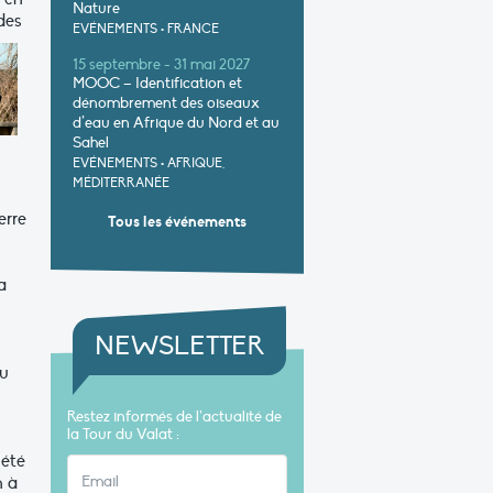
Nature
 des
EVÉNEMENTS
•
FRANCE
15 septembre - 31 mai 2027
MOOC – Identification et
dénombrement des oiseaux
d’eau en Afrique du Nord et au
Sahel
EVÉNEMENTS
•
AFRIQUE,
MÉDITERRANÉE
erre
Tous les événements
a
NEWSLETTER
du
Restez informés de l’actualité de
la Tour du Valat :
 été
n à