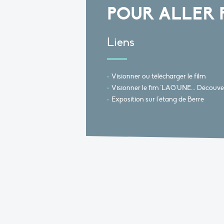
POUR ALLER 
Liens
Visionner ou télécharger le film
Visionner le fim "LAG'UNE... Découver
Exposition sur l'étang de Berre