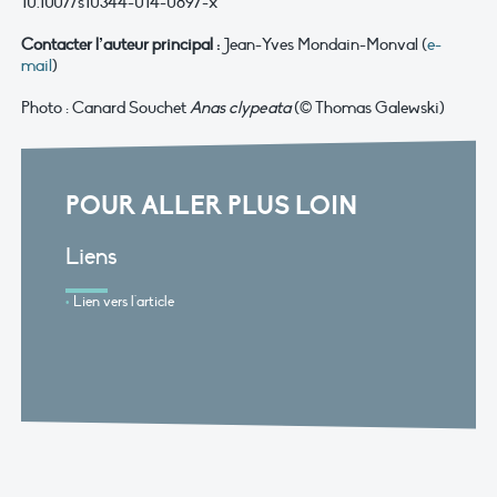
10.1007/s10344-014-0897-x
Contacter l’auteur principal :
Jean-Yves Mondain-Monval (
e-
mail
)
Photo : Canard Souchet
Anas clypeata
(© Thomas Galewski)
POUR ALLER PLUS LOIN
Liens
Lien vers l'article