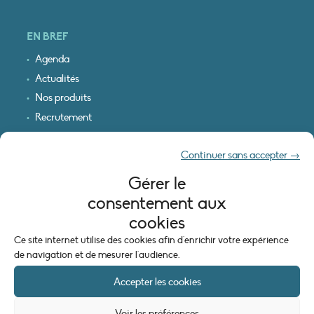
EN BREF
Agenda
Actualités
Nos produits
Recrutement
Recevoir nos infos
Continuer sans accepter →
Logo & plan d’accès
Gérer le
INFORMATIONS LÉGALES
consentement aux
Mentions légales
cookies
Plan du site
Ce site internet utilise des cookies afin d'enrichir votre expérience
Politique de cookies (UE)
de navigation et de mesurer l'audience.
Accepter les cookies
Voir les préférences