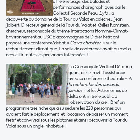
d’Hélène Sage, des balades et
performances chorégraphiques par le
Collectif Seconde Peau,
Lylo
, la
découverte du domaine de la Tour du Valat en calèche… Jean
Jalbert, Directeur général de la Tour du Valat et Gilles Ramstein,
chercheur, responsable du thème Interactions Homme-Climat-
Environnement au LSCE accompagnés de Didier Petit ont
proposé une conférence/débat «
Ca va chauffer
» sur le
réchauffement climatique. La salle de conférence avait du mal a
accueillir toutes les personnes intéressées !
La Compagnie Vertical Détour a,
quant à elle, ravit l’assistance
avec sa conférence théatrale «
A
la recherche des canards
perdus »
et les Astronomes du
delta ont initié le public à
l’observation du ciel . Bref un
programme très riche qui a su séduire les 220 personnes qui
avaient fait le déplacement et l’occasion de passer un moment
festif et convivial sous les platanes et ainsi découvrir la Tour du
Valat sous un angle inhabituel !