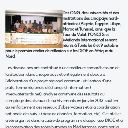
Des ONG, des universités et des
institutions des cinq pays nord-
africains (Algérie, Égypte, Libye,
Maroc et Tunisie), ainsi que la
Tour du Valat, l’ONCFS et
Wetlands International se sont
réunis à Tunis les 8 et 9 octobre
pour le premier atelier de réflexion sur les DIOE en Afrique du
Nord.
Les discussions ont contribué à une meilleure compréhension de
la situation dans chaque pays et ont également abouti à
l’élaboration d’un projet régional commun : utilisation d’une
plate-forme régionale d’échange d’information (
medwaterbirds.net), analyse commune des résultats du
comptage des oiseaux d’eau hivernants en janvier 2013, soutien
au renforcement des réseaux d’observateurs et à la coordination
nationale des suivis (base de données, formation, etc). Cet atelier
a été organisé dans la cadre du programme d’appui aux DIOE et à
la conservation des zones humides en Méditerranée, porté par la