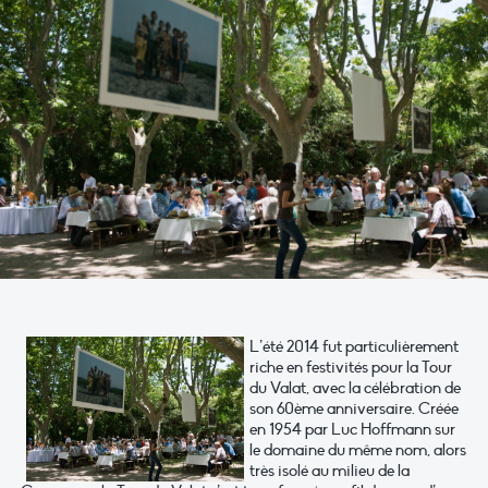
L’été 2014 fut particulièrement
riche en festivités pour la Tour
du Valat, avec la célébration de
son 60ème anniversaire. Créée
en 1954 par Luc Hoffmann sur
le domaine du même nom, alors
très isolé au milieu de la