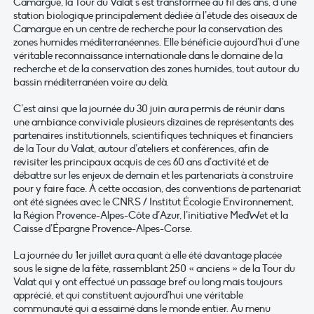
Camargue, la Tour du Valat s’est transformée au fil des ans, d’une
station biologique principalement dédiée à l’étude des oiseaux de
Camargue en un centre de recherche pour la conservation des
zones humides méditerranéennes. Elle bénéficie aujourd’hui d’une
véritable reconnaissance internationale dans le domaine de la
recherche et de la conservation des zones humides, tout autour du
bassin méditerranéen voire au delà.
C’est ainsi que la journée du 30 juin aura permis de réunir dans
une ambiance conviviale plusieurs dizaines de représentants des
partenaires institutionnels, scientifiques techniques et financiers
de la Tour du Valat, autour d’ateliers et conférences, afin de
revisiter les principaux acquis de ces 60 ans d’activité et de
débattre sur les enjeux de demain et les partenariats à construire
pour y faire face. À cette occasion, des conventions de partenariat
ont été signées avec le CNRS / Institut Écologie Environnement,
la Région Provence-Alpes-Côte d’Azur, l’initiative MedWet et la
Caisse d’Épargne Provence-Alpes-Corse.
La journée du 1er juillet aura quant à elle été davantage placée
sous le signe de la fête, rassemblant 250 « anciens » de la Tour du
Valat qui y ont effectué un passage bref ou long mais toujours
apprécié, et qui constituent aujourd’hui une véritable
communauté qui a essaimé dans le monde entier. Au menu