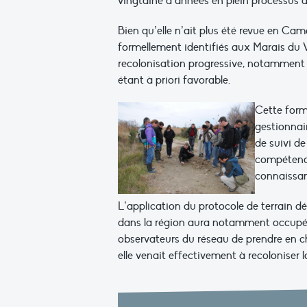
vingtaine d’années en plein processus d
Bien qu’elle n’ait plus été revue en Cam
formellement identifiés aux Marais du V
recolonisation progressive, notamment à
étant à priori favorable.
Cette form
gestionnai
de suivi de
compétences
connaissanc
L’application du protocole de terrain dé
dans la région aura notamment occupé u
observateurs du réseau de prendre en cha
elle venait effectivement à recoloniser