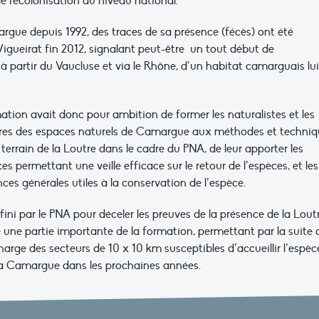
e recolonisation au niveau national.
argue depuis 1992, des traces de sa présence (fécès) ont été
igueirat fin 2012, signalant peut-être un tout début de
 partir du Vaucluse et via le Rhône, d’un habitat camarguais lui
ation avait donc pour ambition de former les naturalistes et les
res des espaces naturels de Camargue aux méthodes et techniq
 terrain de la Loutre dans le cadre du PNA, de leur apporter les
 permettant une veille efficace sur le retour de l’espèces, et les
es générales utiles à la conservation de l’espèce.
fini par le PNA pour déceler les preuves de la présence de la Lout
ne partie importante de la formation, permettant par la suite
rge des secteurs de 10 x 10 km susceptibles d’accueillir l’espèce
 la Camargue dans les prochaines années.