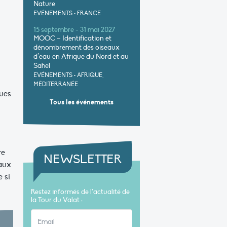
Nature
EVÉNEMENTS
•
FRANCE
15 septembre - 31 mai 2027
MOOC – Identification et
dénombrement des oiseaux
d’eau en Afrique du Nord et au
Sahel
EVÉNEMENTS
•
AFRIQUE,
MÉDITERRANÉE
ues
Tous les événements
re
NEWSLETTER
 aux
 si
Restez informés de l’actualité de
la Tour du Valat :