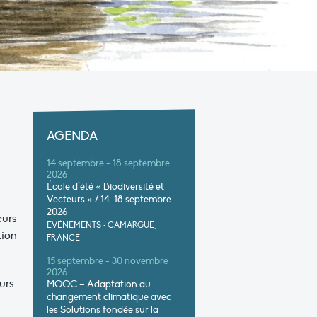
AGENDA
14 septembre - 18 septembre
2026
École d’été « Biodiversité et
Vecteurs » / 14-18 septembre
2026
eurs
EVÉNEMENTS
•
CAMARGUE,
tion
FRANCE
15 septembre - 30 novembre
2026
urs
MOOC – Adaptation au
changement climatique avec
les Solutions fondée sur la