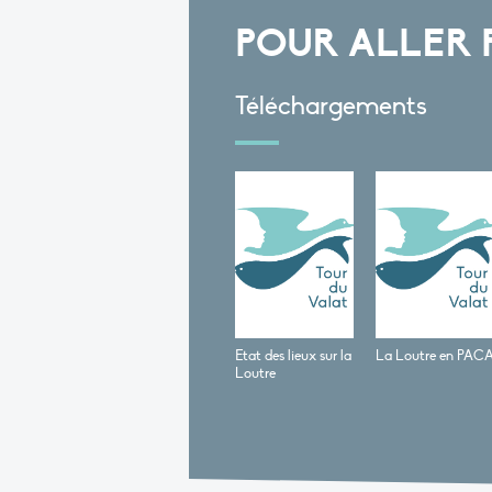
POUR ALLER 
Téléchargements
Etat des lieux sur la
La Loutre en PAC
Loutre