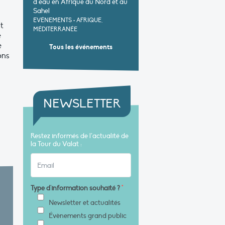
d’eau en Afrique du Nord et au
Sahel
EVÉNEMENTS
•
AFRIQUE,
nt
MÉDITERRANÉE
e
e
Tous les événements
ons
NEWSLETTER
Restez informés de l’actualité de
la Tour du Valat :
Type d'information souhaité ?
*
Newsletter et actualités
Évènements grand public