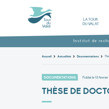
LA TOUR
Tour
du
DU VALAT
Valat
L’Observatoire des zones humides méd
Nos produits agroécol
Histoire et valeurs : l’héritage de Luc Hoff
Ouvrages, brochures et rapports
Les différents types
Nous rendre visite
Institut de rec
Thè
Accueil
Actualités
Documentations
DOCUMENTATIONS
Publié le
13 février
THÈSE DE DOCT