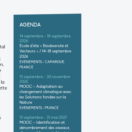
AGENDA
14 septembre - 18 septembre
2026
École d’été « Biodiversité et
tal
Vecteurs » / 14-18 septembre
2026
t
EVÉNEMENTS
•
CAMARGUE,
n,
FRANCE
e
t
15 septembre - 30 novembre
 la
2026
MOOC – Adaptation au
ette
changement climatique avec
les Solutions fondée sur la
Nature
EVÉNEMENTS
•
FRANCE
s
15 septembre - 31 mai 2027
MOOC – Identification et
dénombrement des oiseaux