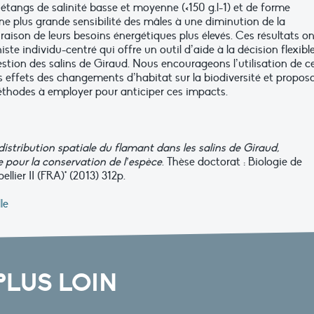
 étangs de salinité basse et moyenne (<150 g.l-1) et de forme
) une plus grande sensibilité des mâles à une diminution de la
 raison de leurs besoins énergétiques plus élevés. Ces résultats o
e individu-centré qui offre un outil d’aide à la décision flexibl
estion des salins de Giraud. Nous encourageons l’utilisation de c
les effets des changements d’habitat sur la biodiversité et propos
thodes à employer pour anticiper ces impacts.
istribution spatiale du flamant dans les salins de Giraud,
 pour la conservation de l’espèce
. Thèse doctorat : Biologie de
llier II (FRA)* (2013) 312p.
le
PLUS LOIN