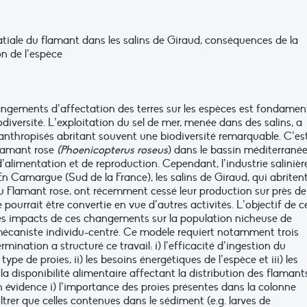
atiale du flamant dans les salins de Giraud, conséquences de la
on de l’espèce
ngements d’affectation des terres sur les espèces est fondamen
iodiversité. L’exploitation du sel de mer, menée dans des salins, a
nthropisés abritant souvent une biodiversité remarquable. C’es
lamant rose
(Phoenicopterus roseus
) dans le bassin méditerranée
s d’alimentation et de reproduction. Cependant, l’industrie salinièr
n Camargue (Sud de la France), les salins de Giraud, qui abriten
du Flamant rose, ont récemment cessé leur production sur près de
e pourrait être convertie en vue d’autres activités. L’objectif de c
les impacts de ces changements sur la population nicheuse de
mécaniste individu-centré. Ce modèle requiert notamment trois
nation a structuré ce travail: i) l’efficacité d’ingestion du
ype de proies, ii) les besoins énergétiques de l’espèce et iii) les
 disponibilité alimentaire affectant la distribution des flamant
n évidence i) l’importance des proies présentes dans la colonne
filtrer que celles contenues dans le sédiment (e.g. larves de