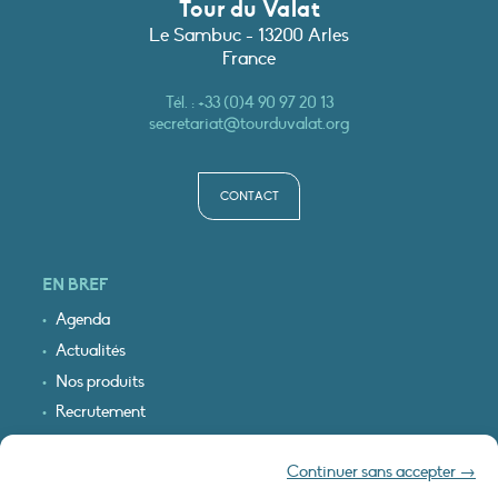
Tour du Valat
Le Sambuc - 13200 Arles
France
Tél. :
+33 (0)4 90 97 20 13
secretariat@tourduvalat.org
CONTACT
EN BREF
Agenda
Actualités
Nos produits
Recrutement
Recevoir nos infos
Continuer sans accepter →
Logo & plan d’accès