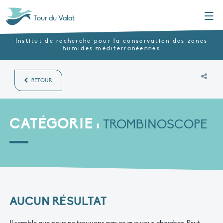
Menu
Tour du Valat
Institut de recherche pour la conservation des zones
humides méditerranéennes
RETOUR
CATÉGORIE :
TROMBINOSCOPE
AUCUN RÉSULTAT